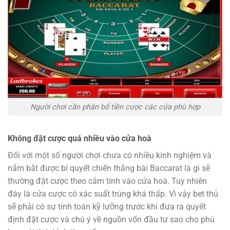
Người chơi cần phân bổ tiền cược các cửa phù hợp
Không đặt cược quá nhiều vào cửa hoà
Đối với một số người chơi chưa có nhiều kinh nghiệm và
nắm bắt được bí quyết chiến thắng bài Baccarat là gì sẽ
thường đặt cược theo cảm tính vào cửa hoà. Tuy nhiên
đây là cửa cược có xác suất trúng khá thấp. Vì vậy bet thủ
sẽ phải có sự tính toán kỹ lưỡng trước khi đưa ra quyết
định đặt cược và chú ý về nguồn vốn đầu tư sao cho phù