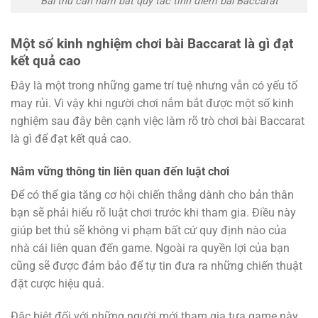
Bài thủ cần nắm bắt quy tắc tính điểm bài Baccarat
Một số kinh nghiệm chơi bài Baccarat là gì đạt
kết quả cao
Đây là một trong những game trí tuệ nhưng vẫn có yếu tố
may rủi. Vì vậy khi người chơi nắm bắt được một số kinh
nghiệm sau đây bên cạnh việc làm rõ trò chơi bài Baccarat
là gì để đạt kết quả cao.
Nắm vững thông tin liên quan đến luật chơi
Để có thể gia tăng cơ hội chiến thắng dành cho bản thân
bạn sẽ phải hiểu rõ luật chơi trước khi tham gia. Điều này
giúp bet thủ sẽ không vi phạm bất cứ quy định nào của
nhà cái liên quan đến game. Ngoài ra quyền lợi của bạn
cũng sẽ được đảm bảo để tự tin đưa ra những chiến thuật
đặt cược hiệu quả.
Đặc biệt đối với những người mới tham gia tựa game này