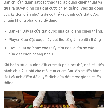
Bạn chỉ cần quan sát các thao tác, áp dụng chiến thuật và
đưa ra quyết định cửa đặt cược chiến thắng. Việc dự đoán
cực kỳ đơn giản nhưng để có thể xác định cửa đặt cược
chuẩn không phải điều dễ dàng.
Banker: Đây là cửa đặt cược nhà cái giành chiến thắng.
Player: Cửa đặt cược này bet thủ sẽ giành chiến thắng.
Tie: Thuật ngữ này cho thấy cửa hòa, điểm số của 2
cửa đặt cược ngang nhau.
Khi hoàn tất quá trình đặt cược từ phía bet thủ, nhà cái tiến
hành chia 2 lá bài vào mỗi cửa cược. Sau đó sẽ tiến hành
lật i và tính điểm để quyết định cửa đặt cược giành chiến
thắng.