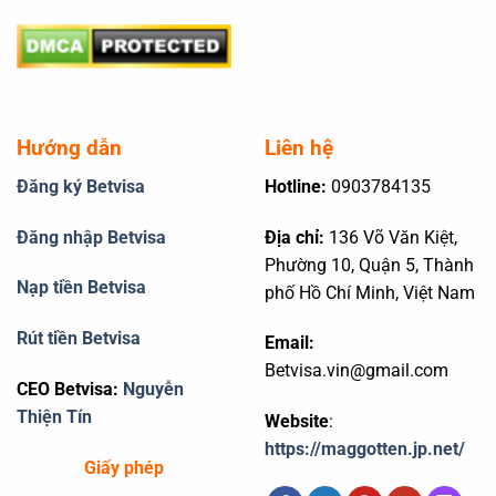
Hướng dẫn
Liên hệ
Đăng ký Betvisa
Hotline:
0903784135
Đăng nhập Betvisa
Địa chỉ:
136 Võ Văn Kiệt,
Phường 10, Quận 5, Thành
Nạp tiền Betvisa
phố Hồ Chí Minh, Việt Nam
Rút tiền Betvisa
Email:
Betvisa.vin@gmail.com
CEO Betvisa:
Nguyễn
Thiện Tín
Website
:
https://maggotten.jp.net/
Giấy phép