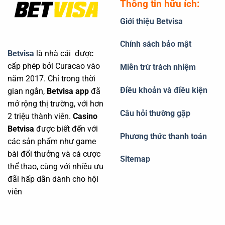
Thông tin hữu ích:
Giới thiệu Betvisa
Chính sách bảo mật
Betvisa
là nhà cái được
cấp phép bởi Curacao vào
Miễn trừ trách nhiệm
năm 2017. Chỉ trong thời
Điều khoản và điều kiện
gian ngắn,
Betvisa app
đã
mở rộng thị trường, với hơn
Câu hỏi thường gặp
2 triệu thành viên.
Casino
Betvisa
được biết đến với
Phương thức thanh toán
các sản phẩm như game
bài đổi thưởng và cá cược
Sitemap
thể thao, cùng với nhiều ưu
đãi hấp dẫn dành cho hội
viên