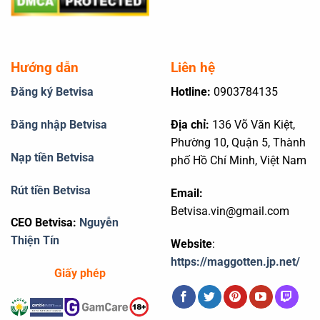
Hướng dẫn
Liên hệ
Đăng ký Betvisa
Hotline:
0903784135
Đăng nhập Betvisa
Địa chỉ:
136 Võ Văn Kiệt,
Phường 10, Quận 5, Thành
Nạp tiền Betvisa
phố Hồ Chí Minh, Việt Nam
Rút tiền Betvisa
Email:
Betvisa.vin@gmail.com
CEO Betvisa:
Nguyễn
Thiện Tín
Website
:
https://maggotten.jp.net/
Giấy phép