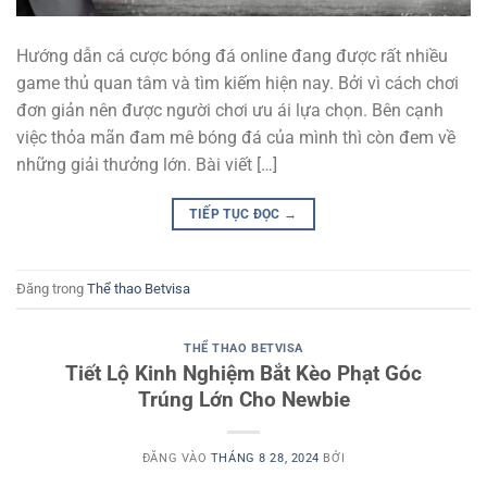
Hướng dẫn cá cược bóng đá online đang được rất nhiều
game thủ quan tâm và tìm kiếm hiện nay. Bởi vì cách chơi
đơn giản nên được người chơi ưu ái lựa chọn. Bên cạnh
việc thỏa mãn đam mê bóng đá của mình thì còn đem về
những giải thưởng lớn. Bài viết […]
TIẾP TỤC ĐỌC
→
Đăng trong
Thể thao Betvisa
THỂ THAO BETVISA
Tiết Lộ Kinh Nghiệm Bắt Kèo Phạt Góc
Trúng Lớn Cho Newbie
ĐĂNG VÀO
THÁNG 8 28, 2024
BỞI