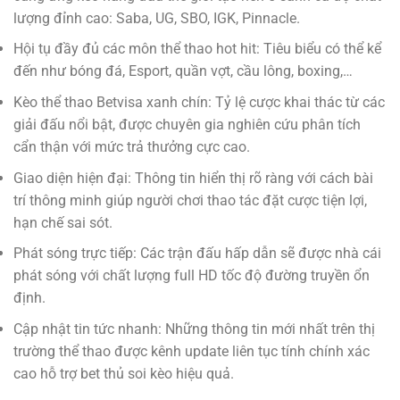
lượng đỉnh cao: Saba, UG, SBO, IGK, Pinnacle.
Hội tụ đầy đủ các môn thể thao hot hit: Tiêu biểu có thể kể
đến như bóng đá, Esport, quần vợt, cầu lông, boxing,…
Kèo thể thao Betvisa xanh chín: Tỷ lệ cược khai thác từ các
giải đấu nổi bật, được chuyên gia nghiên cứu phân tích
cẩn thận với mức trả thưởng cực cao.
Giao diện hiện đại: Thông tin hiển thị rõ ràng với cách bài
trí thông minh giúp người chơi thao tác đặt cược tiện lợi,
hạn chế sai sót.
Phát sóng trực tiếp: Các trận đấu hấp dẫn sẽ được nhà cái
phát sóng với chất lượng full HD tốc độ đường truyền ổn
định.
Cập nhật tin tức nhanh: Những thông tin mới nhất trên thị
trường thể thao được kênh update liên tục tính chính xác
cao hỗ trợ bet thủ soi kèo hiệu quả.