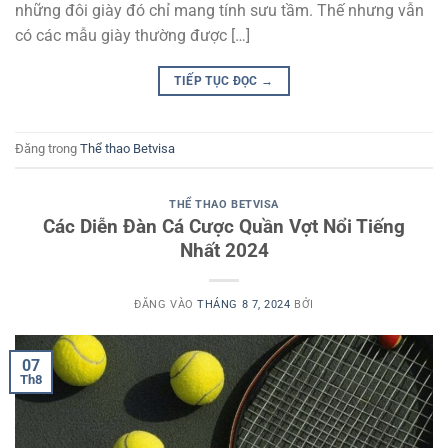
những đôi giày đó chỉ mang tính sưu tầm. Thế nhưng vẫn
có các mẫu giày thường được […]
TIẾP TỤC ĐỌC
→
Đăng trong
Thể thao Betvisa
THỂ THAO BETVISA
Các Diễn Đàn Cá Cược Quần Vợt Nổi Tiếng
Nhất 2024
ĐĂNG VÀO
THÁNG 8 7, 2024
BỞI
07
Th8