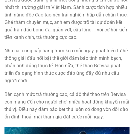
nhất thị trường giải trí Việt Nam. Sảnh cược tích hợp nhiều
tính năng độc đạo tạo nên trải nghiệm hấp dẫn chân thực.
Ghé thăm chuyên mục, anh em được trổ tài dự đoán kết
quả trận đấu bóng đá, quần vợt, cầu lông,… với cơ hội kiếm
tiền xanh chín, trả thưởng cực cao.
Nhà cái cung cấp hàng trăm kèo mỗi ngày, phát triển từ hệ
thống giải đấu nổi bật thế giới đảm bảo tính minh bạch,
phản ánh đúng thực tế. Hơn nữa, thể thao Betvisa phát
triển đa dạng hình thức cược đáp ứng đầy đủ nhu cầu
người chơi.
Bên cạnh mức trả thưởng cao, cá độ thể thao trên Betvisa
còn mang đến cho người chơi nhiều hoạt động khuyến mãi
thú vị. Điều này đảm bảo bet thủ luôn có dòng vốn dồi dào
ổn định thoải mái tham gia đặt cược mỗi ngày.