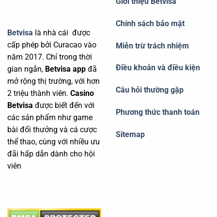
Giới thiệu Betvisa
Chính sách bảo mật
Betvisa
là nhà cái được
cấp phép bởi Curacao vào
Miễn trừ trách nhiệm
năm 2017. Chỉ trong thời
Điều khoản và điều kiện
gian ngắn,
Betvisa app
đã
mở rộng thị trường, với hơn
Câu hỏi thường gặp
2 triệu thành viên.
Casino
Betvisa
được biết đến với
Phương thức thanh toán
các sản phẩm như game
bài đổi thưởng và cá cược
Sitemap
thể thao, cùng với nhiều ưu
đãi hấp dẫn dành cho hội
viên