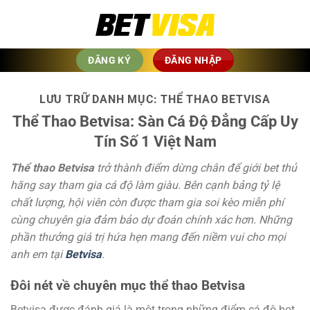
Bỏ
qua
nội
dung
ĐĂNG KÝ
ĐĂNG NHẬP
LƯU TRỮ DANH MỤC:
THỂ THAO BETVISA
Thể Thao Betvisa: Sàn Cá Độ Đẳng Cấp Uy
Tín Số 1 Việt Nam
Thể thao Betvisa
trở thành điểm dừng chân để giới bet thủ
hăng say tham gia cá độ làm giàu. Bên cạnh bảng tỷ lệ
chất lượng, hội viên còn được tham gia soi kèo miễn phí
cùng chuyên gia đảm bảo dự đoán chính xác hơn. Những
phần thưởng giá trị hứa hẹn mang đến niềm vui cho mọi
anh em tại
Betvisa
.
Đôi nét về chuyên mục thể thao Betvisa
Betvisa được đánh giá là một trong những điểm cá độ hot