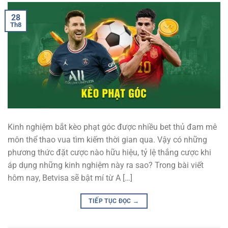
28
Th8
Kinh nghiệm bắt kèo phạt góc được nhiều bet thủ đam mê
môn thể thao vua tìm kiếm thời gian qua. Vậy có những
phương thức đặt cược nào hữu hiệu, tỷ lệ thắng cược khi
áp dụng những kinh nghiệm này ra sao? Trong bài viết
hôm nay, Betvisa sẽ bật mí từ A […]
TIẾP TỤC ĐỌC
→