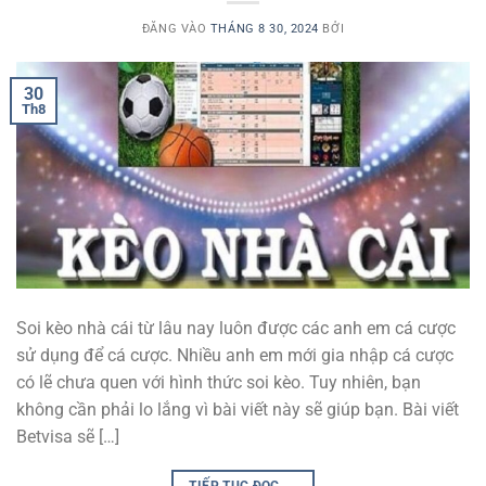
ĐĂNG VÀO
THÁNG 8 30, 2024
BỞI
30
Th8
Soi kèo nhà cái từ lâu nay luôn được các anh em cá cược
sử dụng để cá cược. Nhiều anh em mới gia nhập cá cược
có lẽ chưa quen với hình thức soi kèo. Tuy nhiên, bạn
không cần phải lo lắng vì bài viết này sẽ giúp bạn. Bài viết
Betvisa sẽ […]
TIẾP TỤC ĐỌC
→