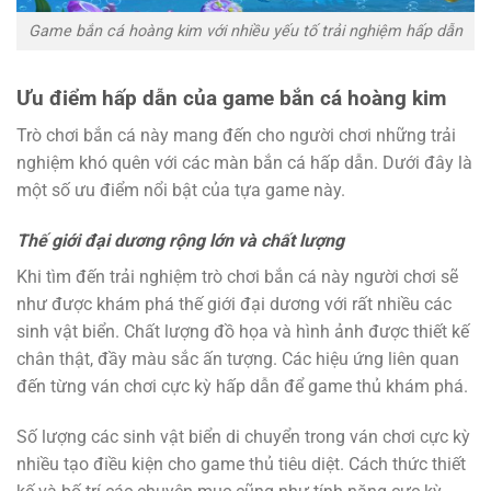
Game bắn cá hoàng kim với nhiều yếu tố trải nghiệm hấp dẫn
Ưu điểm hấp dẫn của game bắn cá hoàng kim
Trò chơi bắn cá này mang đến cho người chơi những trải
nghiệm khó quên với các màn bắn cá hấp dẫn. Dưới đây là
một số ưu điểm nổi bật của tựa game này.
Thế giới đại dương rộng lớn và chất lượng
Khi tìm đến trải nghiệm trò chơi bắn cá này người chơi sẽ
như được khám phá thế giới đại dương với rất nhiều các
sinh vật biển. Chất lượng đồ họa và hình ảnh được thiết kế
chân thật, đầy màu sắc ấn tượng. Các hiệu ứng liên quan
đến từng ván chơi cực kỳ hấp dẫn để game thủ khám phá.
Số lượng các sinh vật biển di chuyển trong ván chơi cực kỳ
nhiều tạo điều kiện cho game thủ tiêu diệt. Cách thức thiết