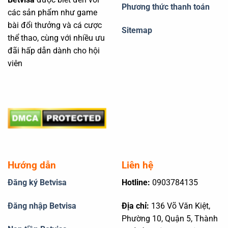
Phương thức thanh toán
các sản phẩm như game
bài đổi thưởng và cá cược
Sitemap
thể thao, cùng với nhiều ưu
đãi hấp dẫn dành cho hội
viên
Hướng dẫn
Liên hệ
Đăng ký Betvisa
Hotline:
0903784135
Đăng nhập Betvisa
Địa chỉ:
136 Võ Văn Kiệt,
Phường 10, Quận 5, Thành