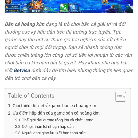
Bắn cá hoàng kim
đang là trò chơi bắn cá giải trí và đổi
thưởng cực kỳ hấp dẫn trên thị trường trực tuyến. Tựa
game này thu hút sự tham gia trải nghiệm của rất nhiều
người chơi từ mọi đối tượng. Bạn sẽ nhanh chóng đạt
được chiến thắng lớn cùng với số tiền lợi nhuận từ các ván
chơi bắn cá khi nắm bắt bí quyết. Hãy khám phá qua bài
viết
Betvisa
dưới đây để tìm hiểu những thông tin liên quan
đến trò chơi bắn cá này.
Table of Contents
Giới thiệu đôi nét về game bắn cá hoàng kim
Ưu điểm hấp dẫn của game bắn cá hoàng kim
Thế giới đại dương rộng lớn và chất lượng
Cơ hội nhận lợi nhuận hấp dẫn
Người chơi giao lưu kết bạn thỏa sức