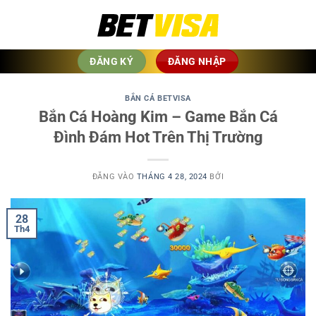
Bỏ
qua
nội
dung
ĐĂNG KÝ
ĐĂNG NHẬP
BẮN CÁ BETVISA
Bắn Cá Hoàng Kim – Game Bắn Cá
Đình Đám Hot Trên Thị Trường
ĐĂNG VÀO
THÁNG 4 28, 2024
BỞI
28
Th4