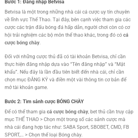
Bước 1: Đăng nhập Betvisa
Betvisa là một trong những nhà cái cá cược uy tín chuyên
về lĩnh vực Thể Thao. Tại đây, bên cạnh việc tham gia các
cược các trận đấu bóng đá hấp dẫn, người chơi còn có cơ
hội trải nghiệm các bộ môn thể thao khác, trong đó có
cá
cược bóng chày
.
Đối với những cược thủ đã có tài khoản Betvisa, chỉ cần
thực hiện đăng nhập dựa vào “Tên đăng nhập” và “Mật
khẩu”. Nếu đây là lần đầu tiên biết đến nhà cái, chỉ cần
chọn mục ĐĂNG KÝ và điền một vài thông tin cơ bản để
mở tài khoản game.
Bước 2: Tìm sảnh cược BÓNG CHÀY
Để có thể tham gia
cá cược bóng chày
, bet thủ cần truy cập
mục THỂ THAO > Chọn một trong số các sảnh cược mà
nhà cái đang hợp tác như: SABA Sport, SBOBET, CMD, FB
SPORT,… > Chọn thể loại Bóng chày.