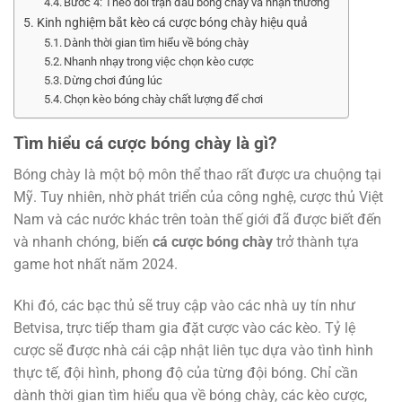
Bước 4: Theo dõi trận đấu bóng chày và nhận thưởng
Kinh nghiệm bắt kèo cá cược bóng chày hiệu quả
Dành thời gian tìm hiểu về bóng chày
Nhanh nhạy trong việc chọn kèo cược
Dừng chơi đúng lúc
Chọn kèo bóng chày chất lượng để chơi
Tìm hiểu cá cược bóng chày là gì?
Bóng chày là một bộ môn thể thao rất được ưa chuộng tại
Mỹ. Tuy nhiên, nhờ phát triển của công nghệ, cược thủ Việt
Nam và các nước khác trên toàn thế giới đã được biết đến
và nhanh chóng, biến
cá cược bóng chày
trở thành tựa
game hot nhất năm 2024.
Khi đó, các bạc thủ sẽ truy cập vào các nhà uy tín như
Betvisa, trực tiếp tham gia đặt cược vào các kèo. Tỷ lệ
cược sẽ được nhà cái cập nhật liên tục dựa vào tình hình
thực tế, đội hình, phong độ của từng đội bóng. Chỉ cần
dành thời gian tìm hiểu qua về bóng chày, các kèo cược,