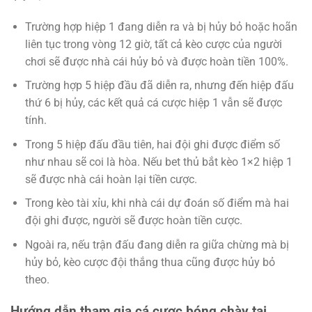
Trường hợp hiệp 1 đang diễn ra và bị hủy bỏ hoặc hoãn
liên tục trong vòng 12 giờ, tất cả kèo cược của người
chơi sẽ được nhà cái hủy bỏ và được hoàn tiền 100%.
Trường hợp 5 hiệp đầu đã diễn ra, nhưng đến hiệp đấu
thứ 6 bị hủy, các kết quả cá cược hiệp 1 vẫn sẽ được
tính.
Trong 5 hiệp đấu đầu tiên, hai đội ghi được điểm số
như nhau sẽ coi là hòa. Nếu bet thủ bắt kèo 1×2 hiệp 1
sẽ được nhà cái hoàn lại tiền cược.
Trong kèo tài xỉu, khi nhà cái dự đoán số điểm mà hai
đội ghi được, người sẽ được hoàn tiền cược.
Ngoài ra, nếu trận đấu đang diễn ra giữa chừng mà bị
hủy bỏ, kèo cược đội thắng thua cũng được hủy bỏ
theo.
Hướng dẫn tham gia cá cược bóng chày tại