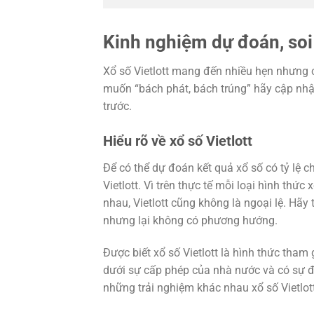
Kinh nghiệm dự đoán, soi 
Xổ số Vietlott mang đến nhiều hẹn nhưng 
muốn “bách phát, bách trúng” hãy cập nhậ
trước.
Hiểu rõ về xổ số Vietlott
Để có thể dự đoán kết quả xổ số có tỷ lệ c
Vietlott. Vì trên thực tế mỗi loại hình t
nhau, Vietlott cũng không là ngoại lệ. Hã
nhưng lại không có phương hướng.
Được biết xổ số Vietlott là hình thức tham
dưới sự cấp phép của nhà nước và có sự
những trải nghiệm khác nhau xổ số Vietlot