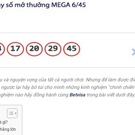
u và nguyện vọng của tất cả người chơi. Nhưng để làm được đi
 ngược lại hãy bỏ túi cho mình những kinh nghiệm “chinh chiến
h nghiệm nào hãy đồng hành cùng
Betvisa
trong bài viết dưới đây
à gì?
thắng lớn