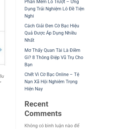
Phần Mềm Lô Trượt – Ứng
Dụng Trải Nghiệm Lô Đề Tiện
Nghi
Cách Giải Đen Cờ Bạc Hiệu
Quả Được Áp Dụng Nhiều
Nhất
Mơ Thấy Quan Tài Là Điềm
Gì? 8 Thông Điệp Vũ Trụ Cho
Bạn
Chết Vì Cờ Bạc Online – Tệ
ều
Nạn Xã Hội Nghiêm Trọng
”
Hiện Nay
.
Recent
Comments
Không có bình luận nào để