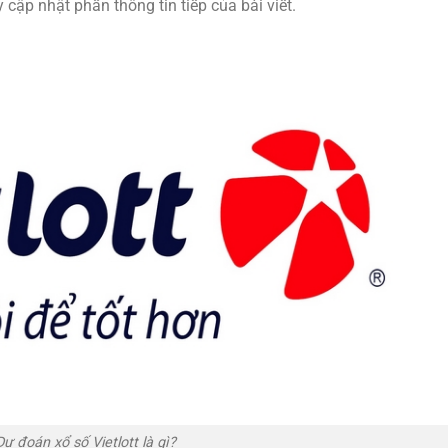
cập nhật phần thông tin tiếp của bài viết.
Dự đoán xổ số Vietlott là gì?