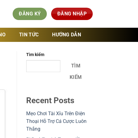
ĐĂNG KÝ
ĐĂNG NHẬP
NO
TIN TỨC
HƯỚNG DẪN
Tìm kiếm
TÌM
KIẾM
Recent Posts
Mẹo Chơi Tài Xỉu Trên Điện
Thoại Hỗ Trợ Cá Cược Luôn
Thắng