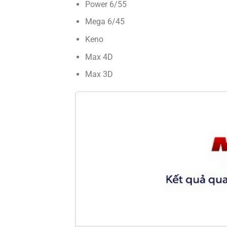
Power 6/55
Mega 6/45
Keno
Max 4D
Max 3D