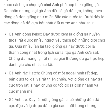
khảo cách lựa chọn
gà chọi Anh
phù hợp theo giống gà.
Đa phần những loại gà Anh đều là gà đá cựa, không theo
dòng gà đòn giống như miền Bắc của nước ta. Dưới đây là
các dòng gà đá cựa bật nhất đất nước Anh như sau:
Gà Anh dòng kelso: Đây được xem là giống gà huyền
thoại rất được nhiều người yêu thích bởi những giới chơi
gà. Qua nhiều lần lai tạo, giống gà này được coi là
thành công nhất trong lịch sử lai tạo gà Anh cựa sắt.
Chúng đã mang lại rất nhiều giải thưởng đá gà trực tiếp
danh giá cho nhiều sư kê.
Gà Anh rặc Hatch: Chúng có một ngoại hình rất đẹp,
bản đuôi to, dài và rất thiện chiến. Với giống gà này đá
cực tròn rất là hay, chúng có tốc độ ra đòn nhanh và
cực mạnh mẽ.
Gà Anh tre: Đây là một giống gà lai có những đòn đá
cực độc và lạ được đánh giá cao nhất trong những