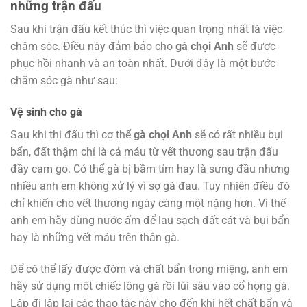
những trận đấu
Sau khi trận đấu kết thúc thì việc quan trọng nhất là việc
chăm sóc. Điều này đảm bảo cho
gà chọi Anh
sẽ được
phục hồi nhanh và an toàn nhất. Dưới đây là một bước
chăm sóc gà như sau:
Vệ sinh cho gà
Sau khi thi đấu thì cơ thể
gà chọi Anh
sẽ có rất nhiều bụi
bẩn, đất thậm chí là cả máu từ vết thương sau trận đấu
đầy cam go. Có thể gà bị bầm tím hay là sưng đầu nhưng
nhiều anh em không xử lý vì sợ gà đau. Tuy nhiên điều đó
chỉ khiến cho vết thương ngày càng một nặng hơn. Vì thế
anh em hãy dùng nước ấm để lau sạch đất cát và bụi bẩn
hay là những vết máu trên thân gà.
Để có thể lấy được đờm và chất bẩn trong miệng, anh em
hãy sử dụng một chiếc lông gà rồi lùi sâu vào cổ họng gà.
Lặp đi lặp lại các thao tác này cho đến khi hết chất bẩn và