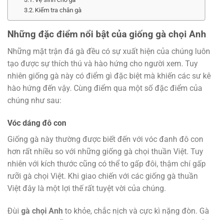
Kiểm tra chân gà
Những đặc điểm nổi bật của giống gà chọi Anh
Những mặt trận đá gà đều có sự xuất hiện của chúng luôn
tạo được sự thích thú và hào hứng cho người xem. Tuy
nhiên giống gà này có điểm gì đặc biệt mà khiến các sư kê
hào hứng đến vậy. Cùng điểm qua một số đặc điểm của
chúng như sau:
Vóc dáng đô con
Giống gà này thường được biết đến với vóc đanh đô con
hơn rất nhiều so với những giống gà chọi thuần Việt. Tuy
nhiên với kích thước cũng có thể to gấp đôi, thậm chí gấp
rưỡi gà chọi Việt. Khi giao chiến với các giống gà thuần
Việt đây là một lợi thế rất tuyệt vời của chúng.
Đùi
gà chọi Anh
to khỏe, chắc nịch và cực kì nặng đòn. Gà