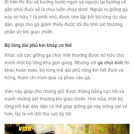
đi trên thì đùi sẽ hướng trước ngực và ngược lại hướng về
gần phái đuôi sẽ là chui luồn chạy dưới. Ngoài ra giống gà
này sở hữu 1 lá phổi nhỏ, được che lấp bởi bộ lông ức dày
dặn, giúp cho gà giảm thiểu được tối đa tính sát thương
phần ức khi giao chiến.
Bộ lông dài phủ kín khắp cơ thể
Khác với các giống gà chọi Việt thường được sở hữu cho
mình một bộ lông khá gọn gàng. Nhưng với
gà chọi Anh
thì
khác hoàn toàn, bộ lông mã dài phủ rộng kín hết đuôi và
hông, thậm chí trùm qua cả phao câu gà.
Việc này giúp cho chúng giữ được thăng bằng cực tốt và
tránh những sát thương khi giao chiến. Hơn nữa, một bộ
lông nổi bật dày dặn có thể giúp giống gà này trông oai vệ
hơn, lấy le với đối thủ cực kỳ tốt.