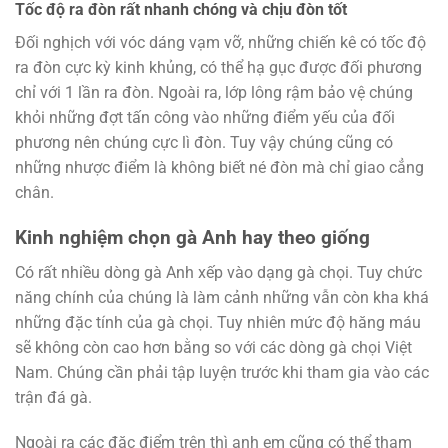
Tốc độ ra đòn rất nhanh chóng và chịu đòn tốt
Đối nghịch với vóc dáng vạm vỡ, những chiến kê có tốc độ
ra đòn cực kỳ kinh khủng, có thể hạ gục được đối phương
chỉ với 1 lần ra đòn. Ngoài ra, lớp lông rậm bảo vệ chúng
khỏi những đợt tấn công vào những điểm yếu của đối
phương nên chúng cực lì đòn. Tuy vậy chúng cũng có
những nhược điểm là không biết né đòn mà chỉ giao cẳng
chân.
Kinh nghiệm chọn gà Anh hay theo giống
Có rất nhiều dòng gà Anh xếp vào dạng gà chọi. Tuy chức
năng chính của chúng là làm cảnh những vẫn còn kha khá
những đặc tính của gà chọi. Tuy nhiên mức độ hăng máu
sẽ không còn cao hơn bằng so với các dòng gà chọi Việt
Nam. Chúng cần phải tập luyện trước khi tham gia vào các
trận đá gà.
Ngoài ra các đặc điểm trên thì anh em cũng có thể tham