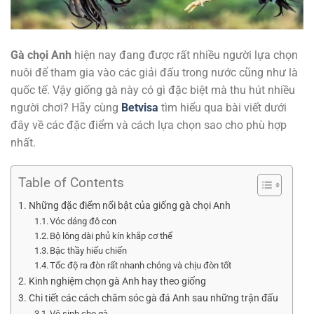
Gà chọi Anh
hiện nay đang được rất nhiều người lựa chọn
nuôi để tham gia vào các giải đấu trong nước cũng như là
quốc tế. Vậy giống gà này có gì đặc biệt mà thu hút nhiều
người chơi? Hãy cùng
Betvisa
tìm hiểu qua bài viết dưới
đây về các đặc điểm và cách lựa chọn sao cho phù hợp
nhất.
Table of Contents
Những đặc điểm nổi bật của giống gà chọi Anh
Vóc dáng đô con
Bộ lông dài phủ kín khắp cơ thể
Bậc thầy hiếu chiến
Tốc độ ra đòn rất nhanh chóng và chịu đòn tốt
Kinh nghiệm chọn gà Anh hay theo giống
Chi tiết các cách chăm sóc gà đá Anh sau những trận đấu
Vệ sinh cho gà