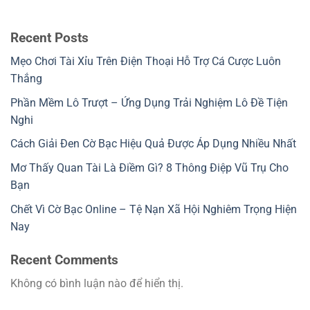
Recent Posts
Mẹo Chơi Tài Xỉu Trên Điện Thoại Hỗ Trợ Cá Cược Luôn
Thắng
Phần Mềm Lô Trượt – Ứng Dụng Trải Nghiệm Lô Đề Tiện
Nghi
Cách Giải Đen Cờ Bạc Hiệu Quả Được Áp Dụng Nhiều Nhất
Mơ Thấy Quan Tài Là Điềm Gì? 8 Thông Điệp Vũ Trụ Cho
Bạn
Chết Vì Cờ Bạc Online – Tệ Nạn Xã Hội Nghiêm Trọng Hiện
Nay
Recent Comments
Không có bình luận nào để hiển thị.