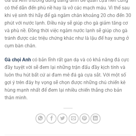
Gà đá Anh thường dùng băng dính để quấn cựa nên cũng
có thể dẫn đến phù nề hay là vở các mạch máu. Vì thế sau
khi vệ sinh thì hãy để gà ngâm chân khoảng 20 cho đến 30
phút với nước lạnh. Điều này sẽ giúp cho gà giảm tăng cơ
và phù nề. Đồng thời việc ngâm nước lạnh sẽ giúp cho gà
tránh được các triệu chứng khác như là lậu đế hay sưng ở
cụm bàn chân.
Gà chọi Anh
có bản lĩnh rất gan dạ và có khả năng đá cực
đầy tuyệt vời sẽ đem lại những trận đấu đầy kịch tính và
luôn thu hút bất cứ ai đam mê đá gà cựa sắt. Với một số
gợi ý trên đây hy vọng sẽ chọn được những chú chiến kê
hùng mạnh nhất để đem lại nhiều chiến thắng cho bản
thân mình.