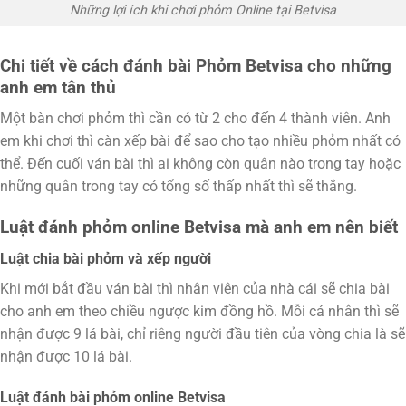
Những lợi ích khi chơi phỏm Online tại Betvisa
Chi tiết về cách đánh bài Phỏm Betvisa cho những
anh em tân thủ
Một bàn chơi phỏm thì cần có từ 2 cho đến 4 thành viên. Anh
em khi chơi thì càn xếp bài để sao cho tạo nhiều phỏm nhất có
thể. Đến cuối ván bài thì ai không còn quân nào trong tay hoặc
những quân trong tay có tổng số thấp nhất thì sẽ thắng.
Luật đánh phỏm online Betvisa mà anh em nên biết
Luật chia bài phỏm và xếp người
Khi mới bắt đầu ván bài thì nhân viên của nhà cái sẽ chia bài
cho anh em theo chiều ngược kim đồng hồ. Mỗi cá nhân thì sẽ
nhận được 9 lá bài, chỉ riêng người đầu tiên của vòng chia là sẽ
nhận được 10 lá bài.
Luật đánh bài phỏm online Betvisa