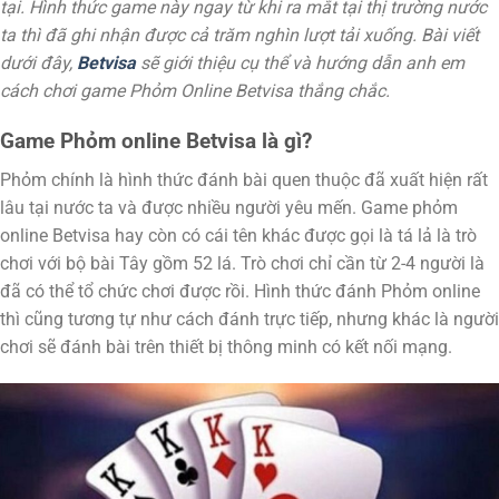
tại. Hình thức game này ngay từ khi ra mắt tại thị trường nước
ta thì đã ghi nhận được cả trăm nghìn lượt tải xuống. Bài viết
dưới đây,
Betvisa
sẽ giới thiệu cụ thể và hướng dẫn anh em
cách chơi game Phỏm Online Betvisa thắng chắc.
Game Phỏm online Betvisa là gì?
Phỏm chính là hình thức đánh bài quen thuộc đã xuất hiện rất
lâu tại nước ta và được nhiều người yêu mến. Game phỏm
online Betvisa hay còn có cái tên khác được gọi là tá lả là trò
chơi với bộ bài Tây gồm 52 lá. Trò chơi chỉ cần từ 2-4 người là
đã có thể tổ chức chơi được rồi. Hình thức đánh Phỏm online
thì cũng tương tự như cách đánh trực tiếp, nhưng khác là người
chơi sẽ đánh bài trên thiết bị thông minh có kết nối mạng.