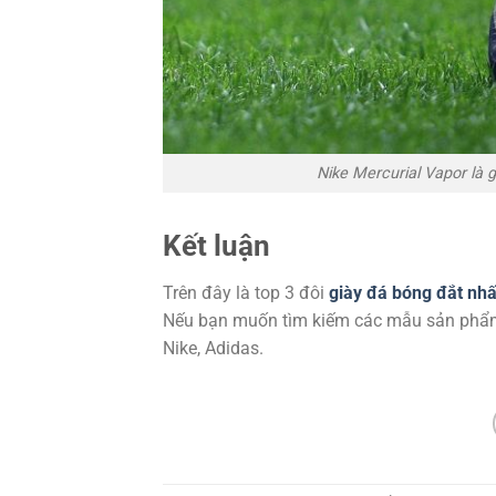
Nike Mercurial Vapor là 
Kết luận
Trên đây là top 3 đôi
giày đá bóng đắt nhất
Nếu bạn muốn tìm kiếm các mẫu sản phẩm 
Nike, Adidas.