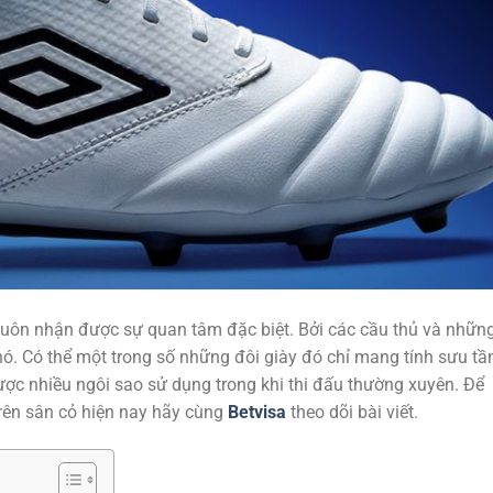
uôn nhận được sự quan tâm đặc biệt. Bởi các cầu thủ và nhữn
ó. Có thể một trong số những đôi giày đó chỉ mang tính sưu tầ
c nhiều ngôi sao sử dụng trong khi thi đấu thường xuyên. Để
rên sân cỏ hiện nay hãy cùng
Betvisa
theo dõi bài viết.