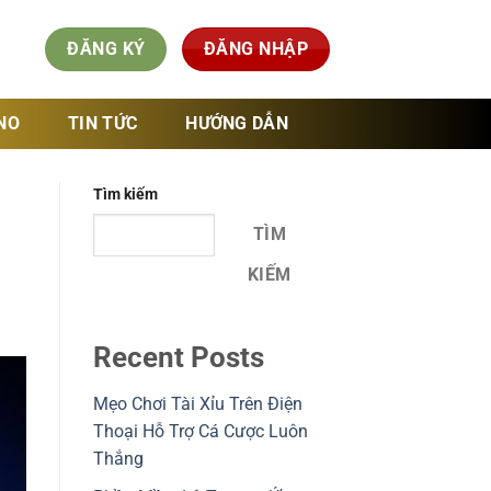
ĐĂNG KÝ
ĐĂNG NHẬP
NO
TIN TỨC
HƯỚNG DẪN
Tìm kiếm
TÌM
KIẾM
Recent Posts
Mẹo Chơi Tài Xỉu Trên Điện
Thoại Hỗ Trợ Cá Cược Luôn
Thắng