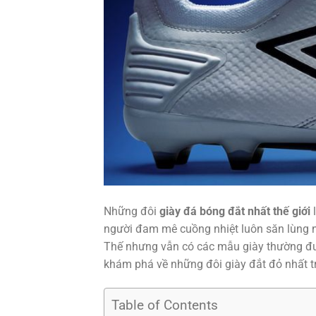
Những đôi
giày đá bóng đắt nhất thế giới
l
người đam mê cuồng nhiệt luôn săn lùng n
Thế nhưng vẫn có các mẫu giày thường đượ
khám phá về những đôi giày đắt đỏ nhất t
Table of Contents