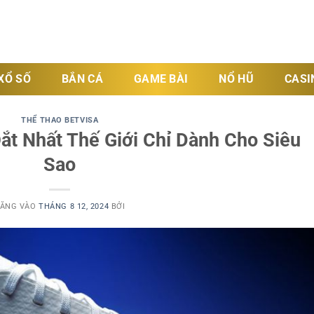
XỔ SỐ
BẮN CÁ
GAME BÀI
NỔ HŨ
CASI
THỂ THAO BETVISA
ắt Nhất Thế Giới Chỉ Dành Cho Siêu
Sao
ĂNG VÀO
THÁNG 8 12, 2024
BỞI