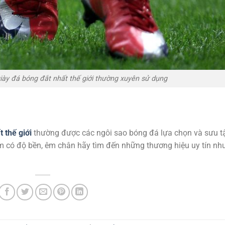
giày đá bóng đắt nhất thế giới thường xuyên sử dụng
 thế giới
thường được các ngôi sao bóng đá lựa chọn và sưu t
có độ bền, êm chân hãy tìm đến những thương hiệu uy tín nh