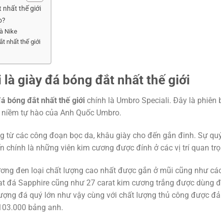
 nhất thế giới
o?
hà Nike
t nhất thế giới
là giày đá bóng đắt nhất thế giới
đá bóng đắt nhất thế giới
chính là Umbro Speciali. Đây là phiên
là niềm tự hào của Anh Quốc Umbro.
 từ các công đoạn bọc da, khâu giày cho đến gắn đinh. Sự qu
chính là những viên kim cương được đính ở các vị trí quan trọ
cương đen loại chất lượng cao nhất được gắn ở mũi cũng như cá
rat đá Sapphire cũng như 27 carat kim cương trắng được dùng 
i lượng đá quý lớn như vậy cùng với chất lượng thủ công được đ
 103.000 bảng anh.