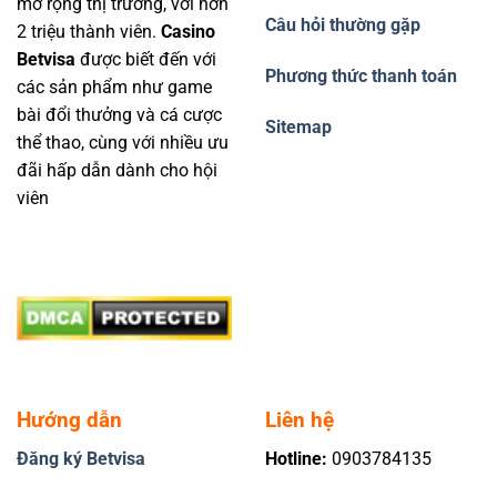
mở rộng thị trường, với hơn
Câu hỏi thường gặp
2 triệu thành viên.
Casino
Betvisa
được biết đến với
Phương thức thanh toán
các sản phẩm như game
bài đổi thưởng và cá cược
Sitemap
thể thao, cùng với nhiều ưu
đãi hấp dẫn dành cho hội
viên
Hướng dẫn
Liên hệ
Đăng ký Betvisa
Hotline:
0903784135