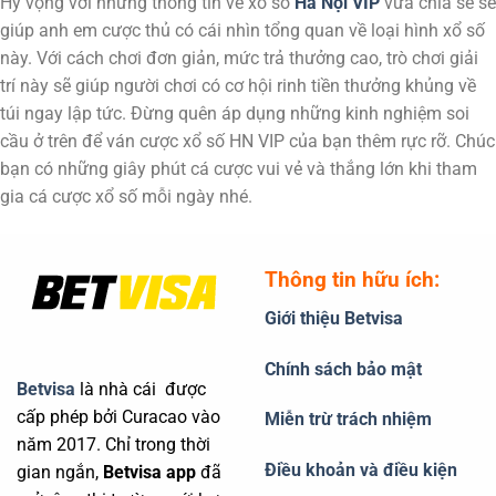
Hy vọng với những thông tin về xổ số
Hà Nội VIP
vừa chia sẻ sẽ
giúp anh em cược thủ có cái nhìn tổng quan về loại hình xổ số
này. Với cách chơi đơn giản, mức trả thưởng cao, trò chơi giải
trí này sẽ giúp người chơi có cơ hội rinh tiền thưởng khủng về
túi ngay lập tức. Đừng quên áp dụng những kinh nghiệm soi
cầu ở trên để ván cược xổ số HN VIP của bạn thêm rực rỡ. Chúc
bạn có những giây phút cá cược vui vẻ và thắng lớn khi tham
gia cá cược xổ số mỗi ngày nhé.
Thông tin hữu ích:
Giới thiệu Betvisa
Chính sách bảo mật
Betvisa
là nhà cái được
cấp phép bởi Curacao vào
Miễn trừ trách nhiệm
năm 2017. Chỉ trong thời
Điều khoản và điều kiện
gian ngắn,
Betvisa app
đã