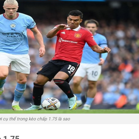
i cụ thể trong kèo chấp 1.75 là sao