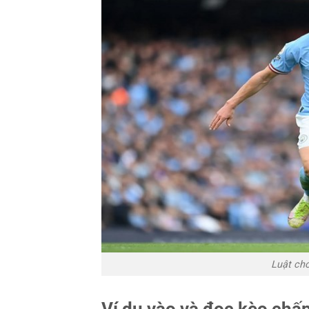
Luật chơ