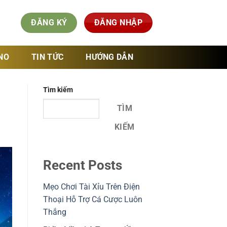
ĐĂNG KÝ
ĐĂNG NHẬP
NO
TIN TỨC
HƯỚNG DẪN
Tìm kiếm
TÌM
KIẾM
Recent Posts
Mẹo Chơi Tài Xỉu Trên Điện
Thoại Hỗ Trợ Cá Cược Luôn
Thắng