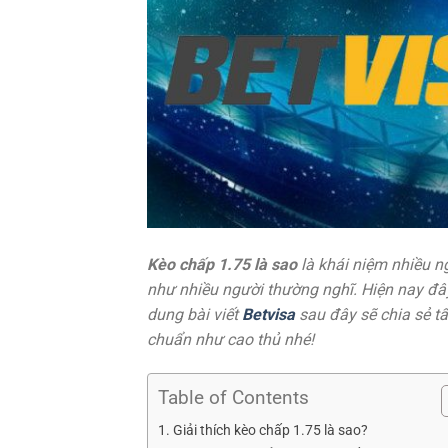
Kèo chấp 1.75 là sao
là khái niệm nhiều n
như nhiều người thường nghĩ. Hiện nay đâ
dung bài viết
Betvisa
sau đây sẽ chia sẻ tấ
chuẩn như cao thủ nhé!
Table of Contents
Giải thích kèo chấp 1.75 là sao?