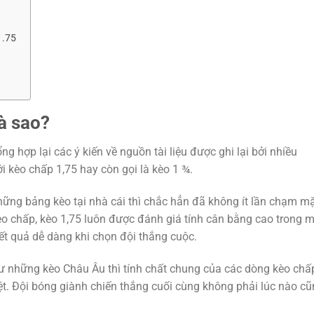
1.75
là sao?
g hợp lại các ý kiến về nguồn tài liệu được ghi lại bởi nhiều
ới kèo chấp 1,75 hay còn gọi là kèo 1 ¾.
hững bảng kèo tại nhà cái thì chắc hẳn đã không ít lần chạm m
èo chấp, kèo 1,75 luôn được đánh giá tính cân bằng cao trong 
ết quả dễ dàng khi chọn đội thắng cuộc.
hư những kèo Châu Âu thì tính chất chung của các dòng kèo chấp
ệt. Đội bóng giành chiến thắng cuối cùng không phải lúc nào c