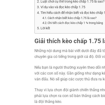
Luật chơi cụ thể trong kèo chấp 1.75 là sao?
Ví dụ vào và đọc kèo chấp 1.75
Tìm hiểu cách để nhận biết và đọc kèo chấp 
Cách nhận biết kèo chấp 1.75 là sao?
Chi tiết cách đọc kèo chấp 1 ¾ trong bảng
Lời kết
Giải thích kèo chấp 1.75 
Những nội dung mà bài viết dưới đây đã tổn
chuyên gia có tiếng trong giới cá độ. Đối v
Nếu bạn là người thường xuyên theo dõi n
với các con số này. Gần giống như dạng k
ván đấu. Nó sẽ giúp các cược thủ đưa ra k
Thay vì lựa chọn đội giành chiến thắng n
phải lựa chọn ra con số bàn thắng cách bi
là đội thắng kèo.