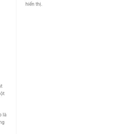
hiển thị.
ặt
một
 là
ũng