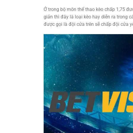
Ở trong bộ môn thể thao kèo chấp 1,75 được
giản thì đây là loại kèo hay diễn ra trong
được gọi là đội cửa trên sẽ chấp đội cửa y