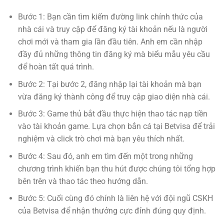
Bước 1: Bạn cần tìm kiếm đường link chính thức của
nhà cái và truy cập để đăng ký tài khoản nếu là người
chơi mới và tham gia lần đầu tiên. Anh em cần nhập
đầy đủ những thông tin đăng ký mà biểu mẫu yêu cầu
để hoàn tất quá trình.
Bước 2: Tại bước 2, đăng nhập lại tài khoản mà bạn
vừa đăng ký thành công để truy cập giao diện nhà cái.
Bước 3: Game thủ bắt đầu thực hiện thao tác nạp tiền
vào tài khoản game. Lựa chọn bắn cá tại Betvisa để trải
nghiệm và click trò chơi mà bạn yêu thích nhất.
Bước 4: Sau đó, anh em tìm đến một trong những
chương trình khiến bạn thu hút được chúng tôi tổng hợp
bên trên và thao tác theo hướng dẫn.
Bước 5: Cuối cùng đó chính là liên hệ với đội ngũ CSKH
của Betvisa để nhận thưởng cực đỉnh đúng quy định.