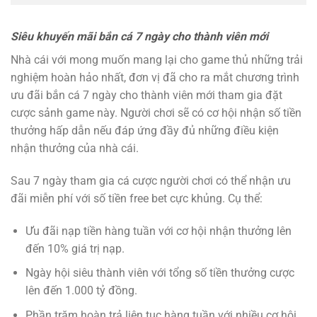
Siêu khuyến mãi bắn cá 7 ngày cho thành viên mới
Nhà cái với mong muốn mang lại cho game thủ những trải
nghiệm hoàn hảo nhất, đơn vị đã cho ra mắt chương trình
ưu đãi bắn cá 7 ngày cho thành viên mới tham gia đặt
cược sảnh game này. Người chơi sẽ có cơ hội nhận số tiền
thưởng hấp dẫn nếu đáp ứng đầy đủ những điều kiện
nhận thưởng của nhà cái.
Sau 7 ngày tham gia cá cược người chơi có thể nhận ưu
đãi miễn phí với số tiền free bet cực khủng. Cụ thể:
Ưu đãi nạp tiền hàng tuần với cơ hội nhận thưởng lên
đến 10% giá trị nạp.
Ngày hội siêu thành viên với tổng số tiền thưởng cược
lên đến 1.000 tỷ đồng.
Phần trăm hoàn trả liên tục hàng tuần với nhiều cơ hội