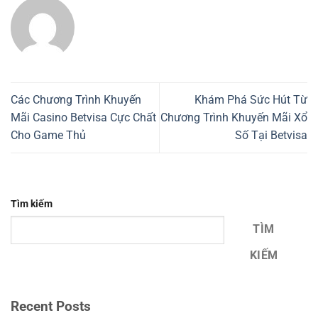
Các Chương Trình Khuyến
Khám Phá Sức Hút Từ
Mãi Casino Betvisa Cực Chất
Chương Trình Khuyến Mãi Xổ
Cho Game Thủ
Số Tại Betvisa
Tìm kiếm
TÌM
KIẾM
Recent Posts