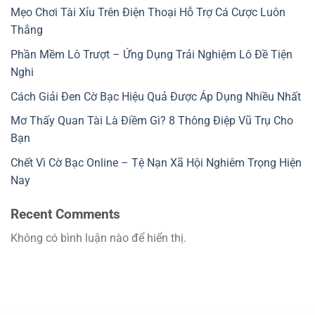
Mẹo Chơi Tài Xỉu Trên Điện Thoại Hỗ Trợ Cá Cược Luôn
Thắng
Phần Mềm Lô Trượt – Ứng Dụng Trải Nghiệm Lô Đề Tiện
Nghi
Cách Giải Đen Cờ Bạc Hiệu Quả Được Áp Dụng Nhiều Nhất
Mơ Thấy Quan Tài Là Điềm Gì? 8 Thông Điệp Vũ Trụ Cho
Bạn
Chết Vì Cờ Bạc Online – Tệ Nạn Xã Hội Nghiêm Trọng Hiện
Nay
Recent Comments
Không có bình luận nào để hiển thị.