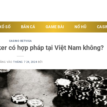
XỔ SỐ
BẮN CÁ
GAME BÀI
NỔ HŨ
CASI
CASINO BETVISA
er có hợp pháp tại Việt Nam không?
ĂNG VÀO
THÁNG 7 24, 2024
BỞI