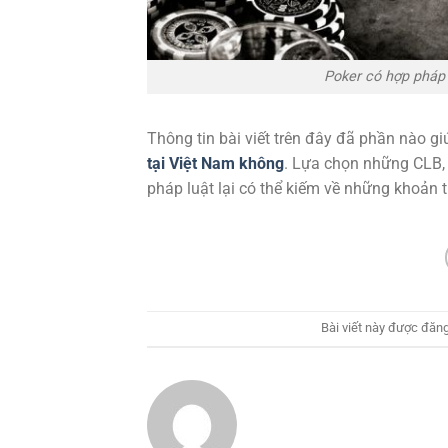
Poker có hợp pháp 
Thông tin bài viết trên đây đã phần nào 
tại Việt Nam không
. Lựa chọn những CLB, g
pháp luật lại có thể kiếm về những khoản 
Bài viết này được đăn