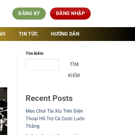
ĐĂNG KÝ
ĐĂNG NHẬP
NO
TIN TỨC
HƯỚNG DẪN
Tìm kiếm
TÌM
KIẾM
Recent Posts
Mẹo Chơi Tài Xỉu Trên Điện
Thoại Hỗ Trợ Cá Cược Luôn
Thắng