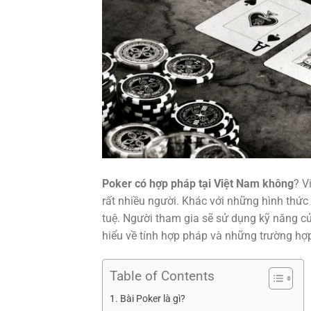
Poker có hợp pháp tại Việt Nam không
? V
rất nhiều người. Khác với những hình thức 
tuệ. Người tham gia sẽ sử dụng kỹ năng c
hiểu về tính hợp pháp và những trường h
Table of Contents
Bài Poker là gì?