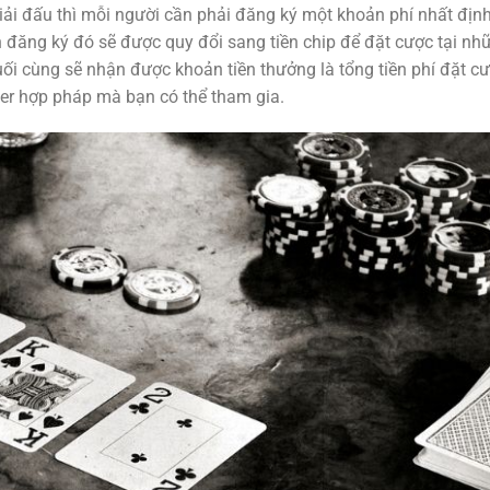
iải đấu thì mỗi người cần phải đăng ký một khoản phí nhất địn
n đăng ký đó sẽ được quy đổi sang tiền chip để đặt cược tại nh
ối cùng sẽ nhận được khoản tiền thưởng là tổng tiền phí đặt c
oker hợp pháp mà bạn có thể tham gia.