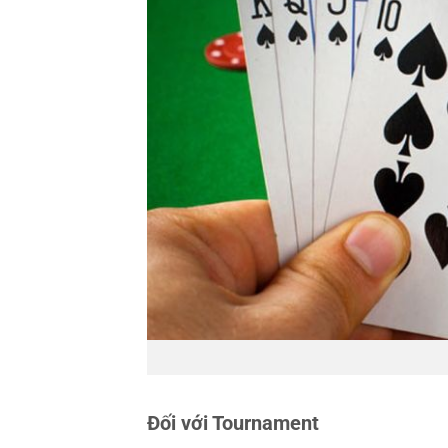
Đối với Tournament