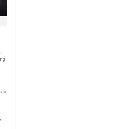
,
ụng
 cầu
p
p