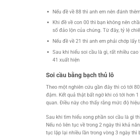
Nếu đề về 88 thì anh em nên đánh thêm
Khi đề về con 00 thì bạn không nên chầ
số đảo lộn của chúng. Từ đây, tỷ lệ ch
Nếu đề về 21 thì anh em phải chớp lấy 
Sau khi hiểu soi cầu là gì, rất nhiều c
41 xuất hiện
Soi cầu bằng bạch thủ lô
Theo một nghiên cứu gần đây thì có tới 80
đậm. Kết quả thật bất ngờ khi có tới hơn 
quan. Điều này cho thấy rằng mức độ hiệ
Sau khi tìm hiểu xong phần soi cầu là gì t
Nếu nó liên tục về trong 2 ngày thì khả nă
tục lặp lại nhiều lần trong vòng 3 ngày th