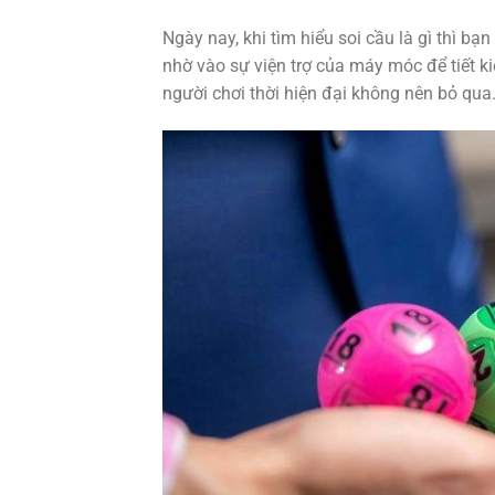
Ngày nay, khi tìm hiểu soi cầu là gì thì bạ
nhờ vào sự viện trợ của máy móc để tiết k
người chơi thời hiện đại không nên bỏ qua