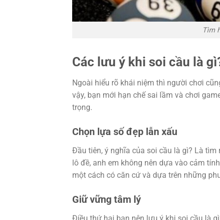
Tìm h
Các lưu ý khi soi cầu là gì
Ngoài hiểu rõ khái niệm thì người chơi cũn
vậy, bạn mới hạn chế sai lầm và chơi gam
trọng.
Chọn lựa số đẹp lẫn xấu
Đầu tiên, ý nghĩa của soi cầu là gì? Là tìm
lô đề, anh em không nên dựa vào cảm tính
một cách có căn cứ và dựa trên những ph
Giữ vững tâm lý
Điều thứ hai bạn nên lưu ý khi soi cầu l