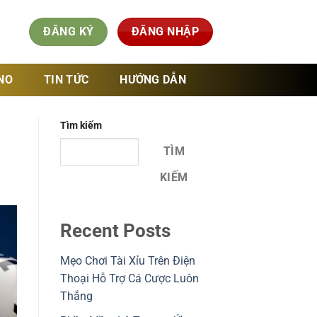
ĐĂNG KÝ
ĐĂNG NHẬP
NO
TIN TỨC
HƯỚNG DẪN
Tìm kiếm
TÌM
KIẾM
Recent Posts
Mẹo Chơi Tài Xỉu Trên Điện
Thoại Hỗ Trợ Cá Cược Luôn
Thắng