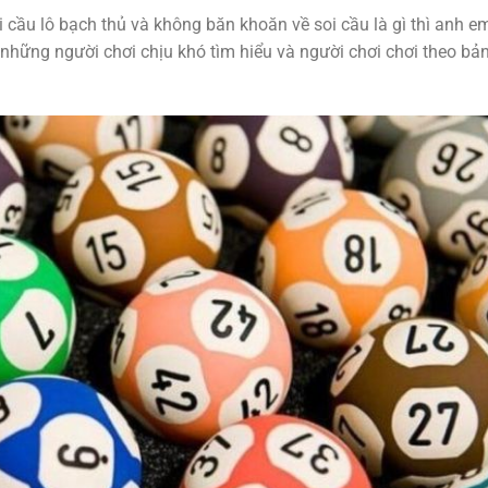
 cầu lô bạch thủ và không băn khoăn về soi cầu là gì thì anh e
 những người chơi chịu khó tìm hiểu và người chơi chơi theo bả