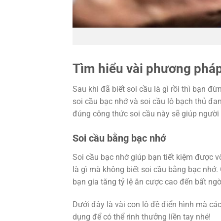
Tìm hiểu vài phương pháp
Sau khi đã biết soi cầu là gì rồi thì bạn 
soi cầu bạc nhớ và soi cầu lô bạch thủ đa
đúng công thức soi cầu này sẽ giúp người
Soi cầu bằng bạc nhớ
Soi cầu bạc nhớ giúp bạn tiết kiệm được vô
là gì mà không biết soi cầu bằng bạc nhớ. 
bạn gia tăng tỷ lệ ăn cược cao đến bất ngờ
Dưới đây là vài con lô đề điển hình mà cá
dụng để có thể rinh thưởng liền tay nhé!