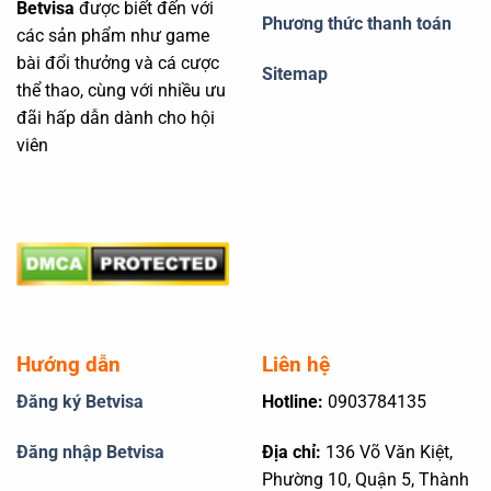
Betvisa
được biết đến với
Phương thức thanh toán
các sản phẩm như game
bài đổi thưởng và cá cược
Sitemap
thể thao, cùng với nhiều ưu
đãi hấp dẫn dành cho hội
viên
Hướng dẫn
Liên hệ
Đăng ký Betvisa
Hotline:
0903784135
Đăng nhập Betvisa
Địa chỉ:
136 Võ Văn Kiệt,
Phường 10, Quận 5, Thành