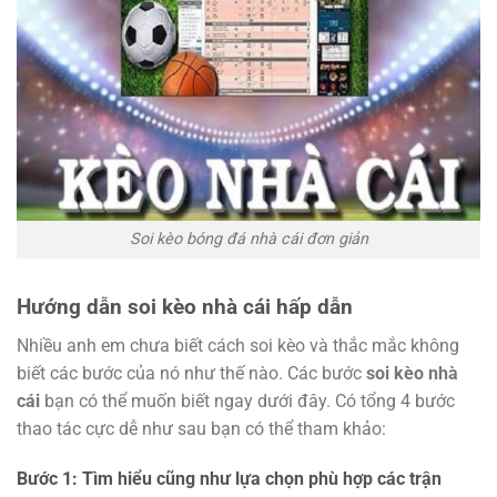
Soi kèo bóng đá nhà cái đơn giản
Hướng dẫn soi kèo nhà cái hấp dẫn
Nhiều anh em chưa biết cách soi kèo và thắc mắc không
biết các bước của nó như thế nào. Các bước
soi kèo nhà
cái
bạn có thể muốn biết ngay dưới đây. Có tổng 4 bước
thao tác cực dễ như sau bạn có thể tham khảo:
Bước 1: Tìm hiểu cũng như lựa chọn phù hợp các trận