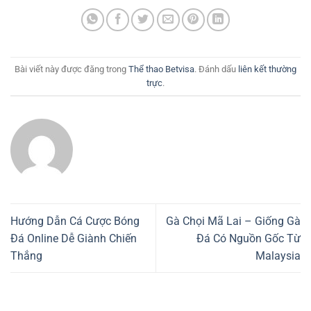
Bài viết này được đăng trong
Thể thao Betvisa
. Đánh dấu
liên kết thường
trực
.
Hướng Dẫn Cá Cược Bóng
Gà Chọi Mã Lai – Giống Gà
Đá Online Dễ Giành Chiến
Đá Có Nguồn Gốc Từ
Thắng
Malaysia