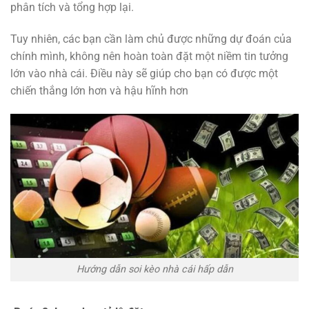
phân tích và tổng hợp lại.
Tuy nhiên, các bạn cần làm chủ được những dự đoán của
chính mình, không nên hoàn toàn đặt một niềm tin tưởng
lớn vào nhà cái. Điều này sẽ giúp cho bạn có được một
chiến thắng lớn hơn và hậu hĩnh hơn
Hướng dẫn soi kèo nhà cái hấp dẫn