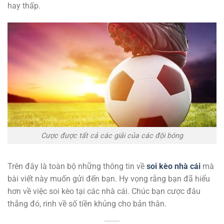
hay thấp.
Cược được tất cả các giải của các đội bóng
Trên đây là toàn bộ những thông tin về
soi kèo nhà cái
mà
bài viết này muốn gửi đến bạn. Hy vọng rằng bạn đã hiểu
hơn về việc soi kèo tại các nhà cái. Chúc bạn cược đâu
thắng đó, rinh về số tiền khủng cho bản thân.