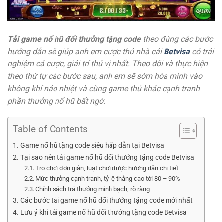
Tải game nổ hũ đổi thưởng tặng code
theo đúng các bước
hướng dẫn sẽ giúp anh em cược thủ nhà cái
Betvisa
có trải
nghiệm cá cược, giải trí thú vị nhất. Theo dõi và thực hiện
theo thứ tự các bước sau, anh em sẽ sớm hòa mình vào
không khí náo nhiệt và cùng game thủ khác cạnh tranh
phần thưởng nổ hũ bất ngờ.
Table of Contents
Game nổ hũ tặng code siêu hấp dẫn tại Betvisa
Tại sao nên tải game nổ hũ đổi thưởng tặng code Betvisa
Trò chơi đơn giản, luật chơi được hướng dẫn chi tiết
Mức thưởng cạnh tranh, tỷ lệ thắng cao tới 80 – 90%
Chính sách trả thưởng minh bạch, rõ ràng
Các bước tải game nổ hũ đổi thưởng tặng code mới nhất
Lưu ý khi tải game nổ hũ đổi thưởng tặng code Betvisa