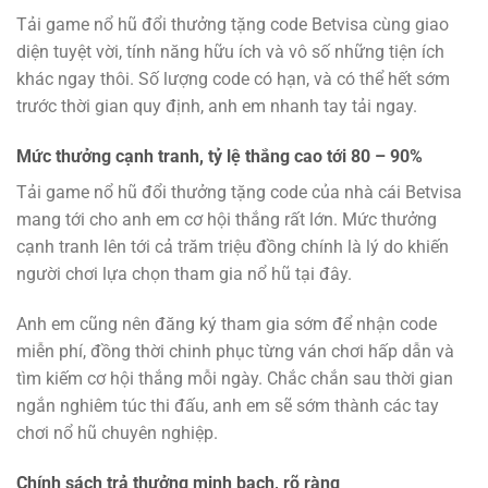
Tải game nổ hũ đổi thưởng tặng code Betvisa cùng giao
diện tuyệt vời, tính năng hữu ích và vô số những tiện ích
khác ngay thôi. Số lượng code có hạn, và có thể hết sớm
trước thời gian quy định, anh em nhanh tay tải ngay.
Mức thưởng cạnh tranh, tỷ lệ thắng cao tới 80 – 90%
Tải game nổ hũ đổi thưởng tặng code của nhà cái Betvisa
mang tới cho anh em cơ hội thắng rất lớn. Mức thưởng
cạnh tranh lên tới cả trăm triệu đồng chính là lý do khiến
người chơi lựa chọn tham gia nổ hũ tại đây.
Anh em cũng nên đăng ký tham gia sớm để nhận code
miễn phí, đồng thời chinh phục từng ván chơi hấp dẫn và
tìm kiếm cơ hội thắng mỗi ngày. Chắc chắn sau thời gian
ngắn nghiêm túc thi đấu, anh em sẽ sớm thành các tay
chơi nổ hũ chuyên nghiệp.
Chính sách trả thưởng minh bạch, rõ ràng