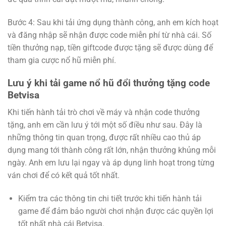
Bước 4: Sau khi tải ứng dụng thành công, anh em kích hoạt
và đăng nhập sẽ nhận được code miễn phí từ nhà cái. Số
tiền thưởng nạp, tiền giftcode được tặng sẽ được dùng để
tham gia cược nổ hũ miễn phí.
Lưu ý khi tải game nổ hũ đổi thưởng tặng code
Betvisa
Khi tiến hành tải trò chơi về máy và nhận code thưởng
tặng, anh em cần lưu ý tới một số điều như sau. Đây là
những thông tin quan trọng, được rất nhiều cao thủ áp
dụng mang tới thành công rất lớn, nhận thưởng khủng mỗi
ngày. Anh em lưu lại ngay và áp dụng linh hoạt trong từng
ván chơi để có kết quả tốt nhất.
Kiểm tra các thông tin chi tiết trước khi tiến hành tải
game để đảm bảo người chơi nhận được các quyền lợi
tốt nhất nhà cái Betvisa.