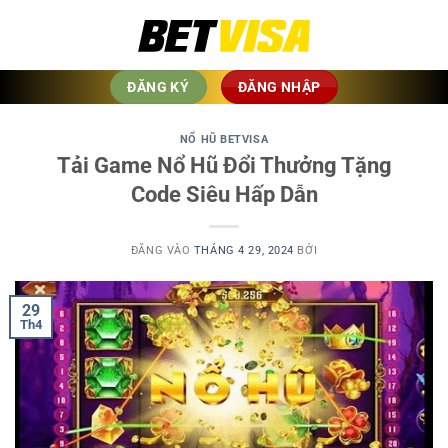
Bỏ
qua
nội
dung
ĐĂNG KÝ
ĐĂNG NHẬP
NỔ HŨ BETVISA
Tải Game Nổ Hũ Đổi Thưởng Tặng
Code Siêu Hấp Dẫn
ĐĂNG VÀO
THÁNG 4 29, 2024
BỞI
29
Th4