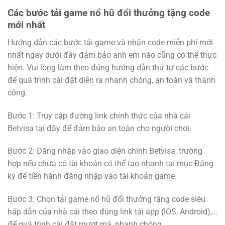
Các bước tải game nổ hũ đổi thưởng tặng code
mới nhất
Hướng dẫn các bước tải game và nhận code miễn phí mới
nhất ngay dưới đây đảm bảo anh em nào cũng có thể thực
hiện. Vui lòng làm theo đúng hướng dẫn thứ tự các bước
để quá trình cài đặt diễn ra nhanh chóng, an toàn và thành
công.
Bước 1: Truy cập đường link chính thức của nhà cái
Betvisa tại đây để đảm bảo an toàn cho người chơi.
Bước 2: Đăng nhập vào giao diện chính Betvisa, trường
hợp nếu chưa có tài khoản có thể tạo nhanh tại mục Đăng
ký để tiền hành đăng nhập vào tài khoản game.
Bước 3: Chọn tải game nổ hũ đổi thưởng tặng code siêu
hấp dẫn của nhà cái theo đúng link tải app (IOS, Android),…
để quá trình cài đặt mượt mà, nhanh chóng.