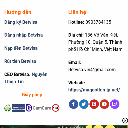
Hướng dẫn
Liên hệ
Đăng ký Betvisa
Hotline:
0903784135
Đăng nhập Betvisa
Địa chỉ:
136 Võ Văn Kiệt,
Phường 10, Quận 5, Thành
Nạp tiền Betvisa
phố Hồ Chí Minh, Việt Nam
Rút tiền Betvisa
Email:
Betvisa.vin@gmail.com
CEO Betvisa:
Nguyễn
Thiện Tín
Website
:
https://maggotten.jp.net/
Giấy phép