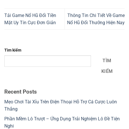
Tải Game Nổ Hũ Đổi Tiền
Thông Tin Chi Tiết Về Game
Mặt Uy Tín Cực Đơn Giản
Nổ Hũ Đổi Thưởng Hiện Nay
Tìm kiếm
TÌM
KIẾM
Recent Posts
Mẹo Chơi Tài Xỉu Trên Điện Thoại Hỗ Trợ Cá Cược Luôn
Thắng
Phần Mềm Lô Trượt – Ứng Dụng Trải Nghiệm Lô Đề Tiện
Nghi