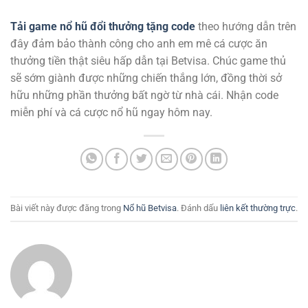
Tải game nổ hũ đổi thưởng tặng code
theo hướng dẫn trên
đây đảm bảo thành công cho anh em mê cá cược ăn
thưởng tiền thật siêu hấp dẫn tại Betvisa. Chúc game thủ
sẽ sớm giành được những chiến thắng lớn, đồng thời sở
hữu những phần thưởng bất ngờ từ nhà cái. Nhận code
miễn phí và cá cược nổ hũ ngay hôm nay.
Bài viết này được đăng trong
Nổ hũ Betvisa
. Đánh dấu
liên kết thường trực
.