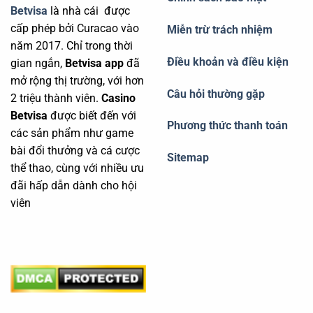
Betvisa
là nhà cái được
cấp phép bởi Curacao vào
Miễn trừ trách nhiệm
năm 2017. Chỉ trong thời
Điều khoản và điều kiện
gian ngắn,
Betvisa app
đã
mở rộng thị trường, với hơn
Câu hỏi thường gặp
2 triệu thành viên.
Casino
Betvisa
được biết đến với
Phương thức thanh toán
các sản phẩm như game
bài đổi thưởng và cá cược
Sitemap
thể thao, cùng với nhiều ưu
đãi hấp dẫn dành cho hội
viên