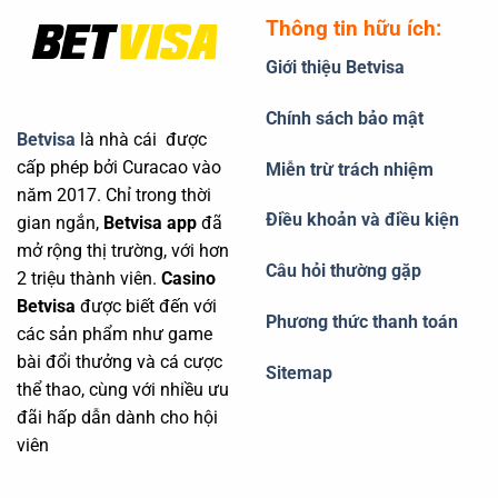
Thông tin hữu ích:
Giới thiệu Betvisa
Chính sách bảo mật
Betvisa
là nhà cái được
cấp phép bởi Curacao vào
Miễn trừ trách nhiệm
năm 2017. Chỉ trong thời
Điều khoản và điều kiện
gian ngắn,
Betvisa app
đã
mở rộng thị trường, với hơn
Câu hỏi thường gặp
2 triệu thành viên.
Casino
Betvisa
được biết đến với
Phương thức thanh toán
các sản phẩm như game
bài đổi thưởng và cá cược
Sitemap
thể thao, cùng với nhiều ưu
đãi hấp dẫn dành cho hội
viên