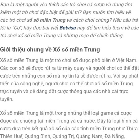
Bạn là một người yêu thích các trò chơi cá cược và đang tìm
kiếm một trò chơi đặc biệt để giải trí? Bạn muốn tìm hiểu về
các trò chơi
xổ số miền Trung
và cách chơi chúng? Nếu câu trả
lời là “Có”, hãy đọc bài viết
Betvisa
này để tìm hiểu thêm về các
trò chơi xổ số miền Trung và những mẹo để chiến thắng.
Giới thiệu chung về Xổ số miền Trung
Xổ số miền Trung là một trò chơi số được phổ biến ở Việt Nam.
Các con số sẽ được rút ra từ máy quay và người chơi có thể đặt
cược trên những con số mà họ tin là sẽ được rút ra. Với sự phát
triển của công nghệ, người chơi có thể chơi xổ số miền Trung
trực tuyến và dễ dàng đặt cược thông qua các nhà cái trực
tuyến.
Xổ số miền Trung là một trong những thể loại game cá cược
được ưa chuộng tại miền Trung và cả nước. Đây là loại hình cá
cược dựa trên kết quả xổ số của các tỉnh miền Trung như Thừa
Thiên Huế, Quảng Bình, Quảng Trị, Quảng Nam, Đà Nẵng,