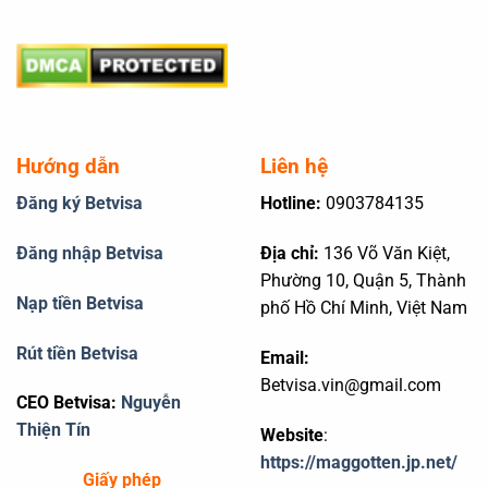
Hướng dẫn
Liên hệ
Đăng ký Betvisa
Hotline:
0903784135
Đăng nhập Betvisa
Địa chỉ:
136 Võ Văn Kiệt,
Phường 10, Quận 5, Thành
Nạp tiền Betvisa
phố Hồ Chí Minh, Việt Nam
Rút tiền Betvisa
Email:
Betvisa.vin@gmail.com
CEO Betvisa:
Nguyễn
Thiện Tín
Website
:
https://maggotten.jp.net/
Giấy phép