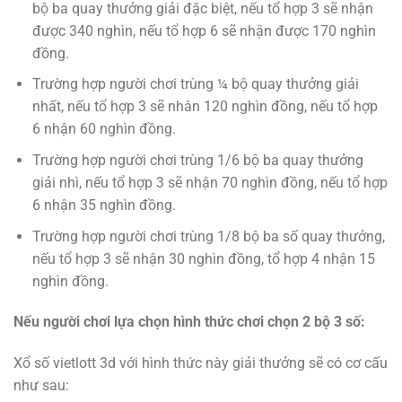
bộ ba quay thưởng giải đặc biệt, nếu tổ hợp 3 sẽ nhận
được 340 nghìn, nếu tổ hợp 6 sẽ nhận được 170 nghìn
đồng.
Trường hợp người chơi trùng ¼ bộ quay thưởng giải
nhất, nếu tổ hợp 3 sẽ nhân 120 nghìn đồng, nếu tổ hợp
6 nhận 60 nghìn đồng.
Trường hợp người chơi trùng 1/6 bộ ba quay thưởng
giải nhì, nếu tổ hợp 3 sẽ nhận 70 nghìn đồng, nếu tổ hợp
6 nhận 35 nghìn đồng.
Trường hợp người chơi trùng 1/8 bộ ba số quay thưởng,
nếu tổ hợp 3 sẽ nhận 30 nghìn đồng, tổ hợp 4 nhận 15
nghìn đồng.
Nếu người chơi lựa chọn hình thức chơi chọn 2 bộ 3 số:
Xổ số vietlott 3d với hình thức này giải thưởng sẽ có cơ cấu
như sau: