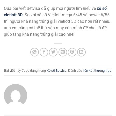
Qua bài viết Betvisa đã giúp mọi người tìm hiểu về
xổ số
vietlott 3D
. So với xổ số Vietlott mega 6/45 và power 6/55
thì người khả năng trúng giải vietlott 3D cao hơn rất nhiều,
anh em cũng có thể thử vận may của mình để chơi lô đề
giúp tăng khả năng trúng giải cao nhé!
Bài viết này được đăng trong
Xổ số Betvisa
. Đánh dấu
liên kết thường trực
.