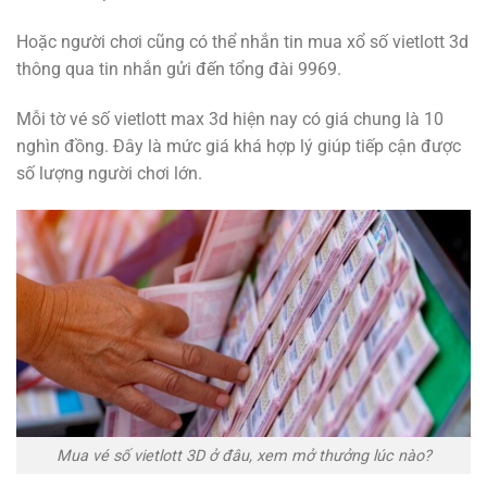
Hoặc người chơi cũng có thể nhắn tin mua xổ số vietlott 3d
thông qua tin nhắn gửi đến tổng đài 9969.
Mỗi tờ vé số vietlott max 3d hiện nay có giá chung là 10
nghìn đồng. Đây là mức giá khá hợp lý giúp tiếp cận được
số lượng người chơi lớn.
Mua vé số vietlott 3D ở đâu, xem mở thưởng lúc nào?