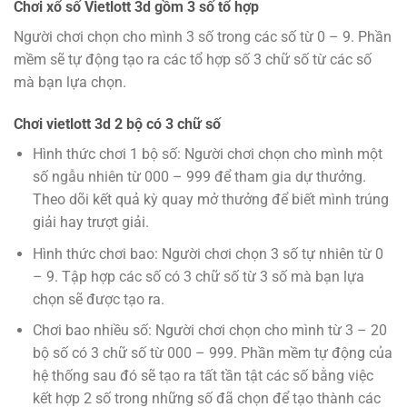
Chơi xổ số Vietlott 3d gồm 3 số tổ hợp
Người chơi chọn cho mình 3 số trong các số từ 0 – 9. Phần
mềm sẽ tự động tạo ra các tổ hợp số 3 chữ số từ các số
mà bạn lựa chọn.
Chơi vietlott 3d 2 bộ có 3 chữ số
Hình thức chơi 1 bộ số: Người chơi chọn cho mình một
số ngẫu nhiên từ 000 – 999 để tham gia dự thưởng.
Theo dõi kết quả kỳ quay mở thưởng để biết mình trúng
giải hay trượt giải.
Hình thức chơi bao: Người chơi chọn 3 số tự nhiên từ 0
– 9. Tập hợp các số có 3 chữ số từ 3 số mà bạn lựa
chọn sẽ được tạo ra.
Chơi bao nhiều số: Người chơi chọn cho mình từ 3 – 20
bộ số có 3 chữ số từ 000 – 999. Phần mềm tự động của
hệ thống sau đó sẽ tạo ra tất tần tật các số bằng việc
kết hợp 2 số trong những số đã chọn để tạo thành các